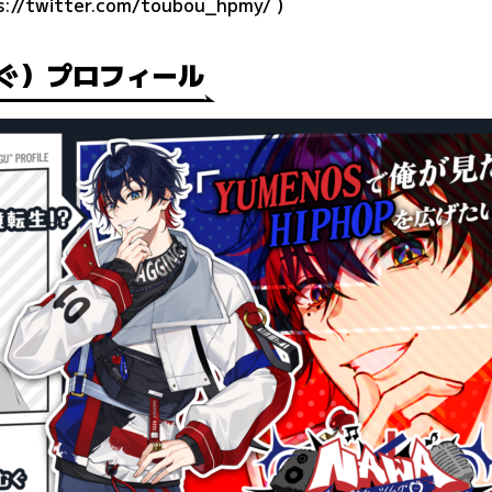
s://twitter.com/toubou_hpmy/
）
むぐ）プロフィール