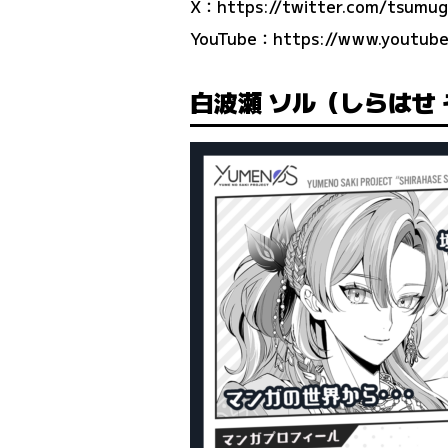
X：
https://twitter.com/tsumu
YouTube：
https://www.youtub
白波瀬 ソル（しらはせ