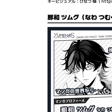
キービジュアル：ひなつ 様（
http
那和 ツムグ（なわ つ