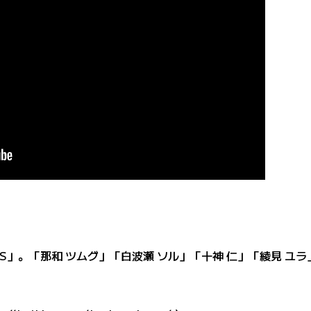
NOS」。「那和 ツムグ」「白波瀬 ソル」「十神 仁」「綾見 ユ