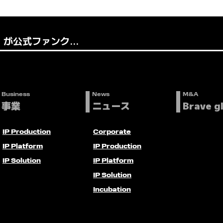
が公式ファンク...
Business
News
M&A
事業
ニュース
Brave g
IP Production
Corporate
IP Platform
IP Production
IP Solution
IP Platform
IP Solution
Incubation