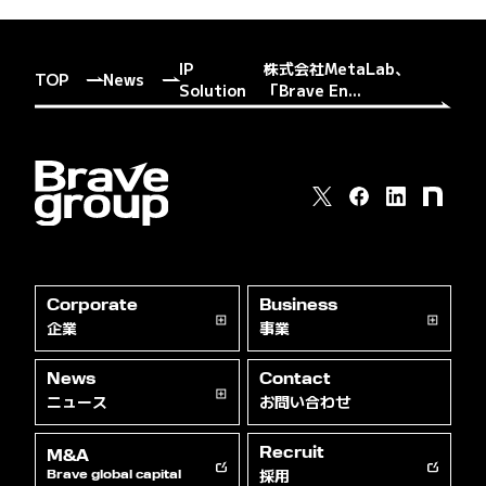
IP
株式会社MetaLab、
TOP
News
Solution
「Brave En...
Corporate
Business
企業
事業
News
Contact
ニュース
お問い合わせ
Recruit
M&A
採用
Brave global capital