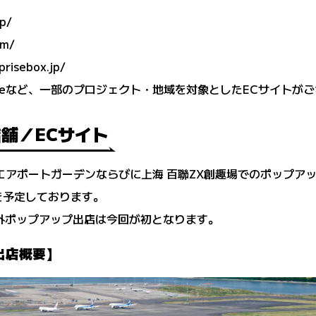
jp/
om/
prisebox.jp/
ficial Storeなど、一部のプロジェクト・地域を対象としたECサイト
ル店舗／ECサイト
エアポートガーデンならびに上海 百聯ZX創趣場でのポップア
を予定しております。
ッズの海外ポップアップ出店は今回が初となります。
出店概要】