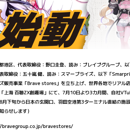
：東京都港区、代表取締役：野口圭登、読み：ブレイブグループ、以下「
、代表取締役：五十嵐 健、読み：スマープライズ、以下「Smarp
販売事業「Brave stores」を立ち上げ、世界各地でリア
上海 百聯ZX創趣場」にて、7月10日より3カ月間、自社VT
8月下旬から日本の玄関口、羽田空港第3ターミナル直結の施
知らせします）
//bravegroup.co.jp/bravestores/