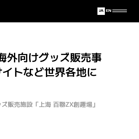
Japanese
English
る、海外向けグッズ販売事
ECサイトなど世界各地に
ズ販売施設「上海 百聯ZX創趣場」