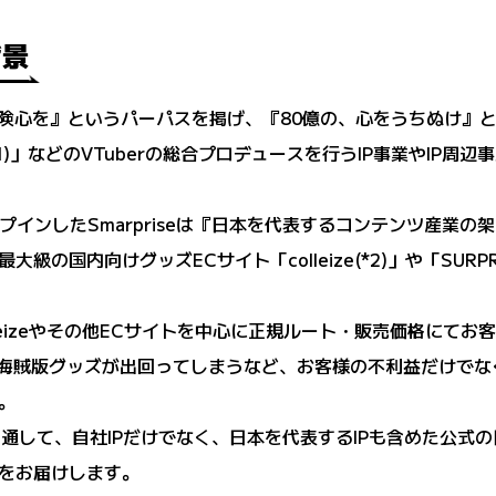
背景
本の冒険心を』というパーパスを掲げ、『80億の、心をうちぬけ』と
ぽっ！(*1)」などのVTuberの総合プロデュースを行うIP事業や
pへグループインしたSmarpriseは『日本を代表するコンテンツ
の国内向けグッズECサイト「colleize(*2)」や「SURPR
leizeやその他ECサイトを中心に正規ルート・販売価格にて
では海賊版グッズが出回ってしまうなど、お客様の不利益だけで
。
stores」を通して、自社IPだけでなく、日本を代表するIPも含め
をお届けします。