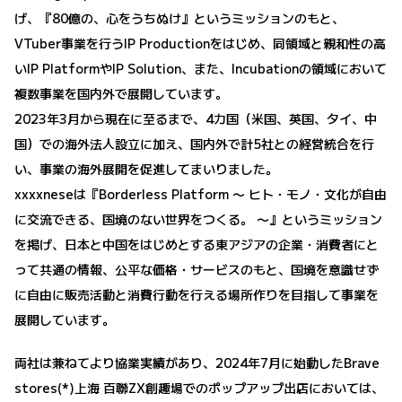
げ、『80億の、心をうちぬけ』というミッションのもと、
VTuber事業を行うIP Productionをはじめ、同領域と親和性の高
いIP PlatformやIP Solution、また、Incubationの領域において
複数事業を国内外で展開しています。
2023年3月から現在に至るまで、4カ国（米国、英国、タイ、中
国）での海外法人設立に加え、国内外で計5社との経営統合を行
い、事業の海外展開を促進してまいりました。
xxxxneseは『Borderless Platform 〜 ヒト・モノ・文化が自由
に交流できる、国境のない世界をつくる。 〜』というミッション
を掲げ、日本と中国をはじめとする東アジアの企業・消費者にと
って共通の情報、公平な価格・サービスのもと、国境を意識せず
に自由に販売活動と消費行動を行える場所作りを目指して事業を
展開しています。
両社は兼ねてより協業実績があり、2024年7月に始動したBrave
stores(*)上海 百聯ZX創趣場でのポップアップ出店においては、