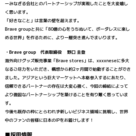
ーみなぎる会社とのパートナーシップが実現したことを大変嬉し
く思います。
「好きなこと」は言葉の壁を超えます。
Brave groupと共に「80億の心をうちぬいて、ボーダレスに楽し
める世界」を作るために、より一層突き進んでまいります。
・Brave group 代表取締役 野口 圭登
海外向けグッズ販売事業「Brave stores」は、xxxxneseに多大
なるご尽力をいただき、構想から約2ヶ月間で始動することができ
ました。アジアという巨大マーケットへ本格参入するにあたり、
信頼できるパートナーの存在は大変心強く、今回の締結によって
より強固なパートナーシップを築けることを有り難く思っていま
す。
今後も既存の枠にとらわれず新しいビジネス領域に挑戦し、世界
中のファンの皆様に日本のIPをお届けします！
■採用情報