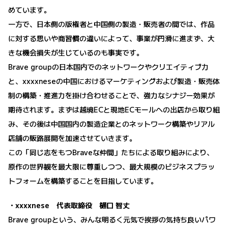
めています。
一方で、日本側の版権者と中国側の製造・販売者の間では、作品
に対する思いや商習慣の違いによって、事業が円滑に進まず、大
きな機会損失が生じているのも事実です。
Brave groupの日本国内でのネットワークやクリエイティブ力
と、xxxxneseの中国におけるマーケティングおよび製造・販売体
制の構築・推進力を掛け合わせることで、強力なシナジー効果が
期待されます。まずは越境ECと現地ECモールへの出店から取り組
み、その後は中国国内の製造企業とのネットワーク構築やリアル
店舗の販路展開を加速させていきます。
この「同じ志をもつBraveな仲間」たちによる取り組みにより、
原作の世界観を最大限に尊重しつつ、最大規模のビジネスプラッ
トフォームを構築することを目指しています。
・xxxxnese 代表取締役 樋口 智丈
Brave groupという、みんな明るく元気で挨拶の気持ち良いパワ