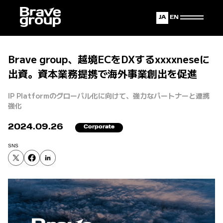
Japanese
English
Brave group、越境ECをDXするxxxxneseに
出資。資本業務提携で海外事業創出を促進
IP Platformのグローバル化に向けて、強力なパートナーと連携
強化
2024.09.26
Corporate
SNS