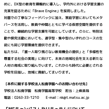
めに、DX型の教育を積極的に導入し、学内外における学習支援の
充実を図るために「Brave Engine」を採用しました。
対面での丁寧なフィードバックに加え、家庭学習においてもメタ
バースを活用し、教員や仲間とともに学べる仮想空間を提供する
ことで、継続的な学習支援を可能としています。さらに、特別活
動や探究活動においても、通学型・集中型のいずれのコースの生
徒にも同じ学習環境を提供できます。
私たちは、「誰一人取り残さない教育機会の提供」と「多様性を
尊重する社会の実現」に向けて、未来の地域社会を支える新たな
人材の育成に取り組んでいます。これからも時代に必要とされる
学校を目指し、地域に貢献してまいります。
【本件に関する学校法人松商学園へのお問い合わせ先】
学校法人松商学園 松商学園高等学校 担当：上條直哉
電話：0263‐33‐1210 E-mail：nk@t.matsu.ac.jp
「MEキャンパス」カリキュラムについて