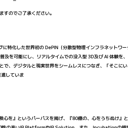
ますのでご了承ください。
ングに特化した世界初の DePIN（分散型物理インフラネットワ
な普及を可能にし、リアルタイムでの没入型 3D及び AI 体験
せることで、デジタルと現実世界をシームレスにつなぎ、「そこに
推進していま
本の冒険心を』というパーパスを掲げ、『80億の、心をうちぬけ』と
性の高いIP PlatformやIP Solution、また、Incuba