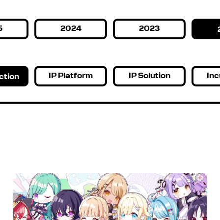
5
2024
2023
IP Platform
IP Solution
Inc
ction