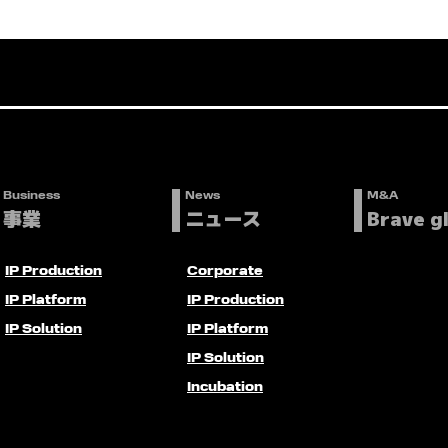
Business
News
M&A
事業
ニュース
Brave g
IP Production
Corporate
IP Platform
IP Production
IP Solution
IP Platform
IP Solution
Incubation