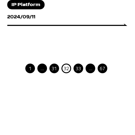
IP Platform
2024/09/11
1
…
31
32
33
…
67