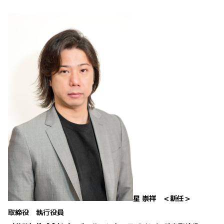
星 崇祥 ＜新任＞
取締役 執行役員