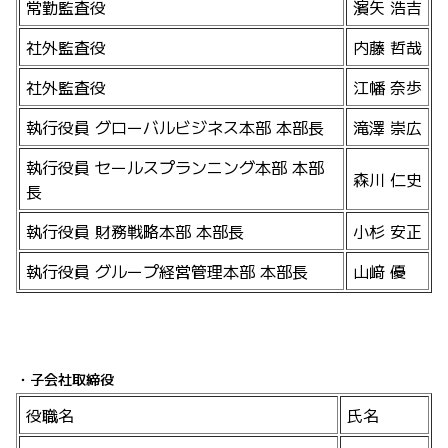
常勤監査役
濱矢 浩吉
社外監査役
内藤 哲哉
社外監査役
江幡 奈歩
執行役員 グローバルビジネス本部 本部長
滝澤 崇広
執行役員 セールスプランニング本部 本部
森川 仁史
長
執行役員 財務戦略本部 本部長
小杉 安正
執行役員 グループ経営管理本部 本部長
山﨑 優
・子会社取締役
役職名
氏名