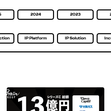
5
2024
2023
ction
IP Platform
IP Solution
Inc