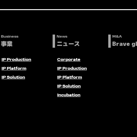
Business
News
M&A
事業
ニュース
Brave g
IP Production
Corporate
IP Platform
IP Production
IP Solution
IP Platform
IP Solution
Incubation