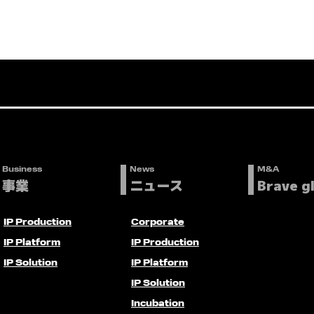
Business
News
M&A
事業
ニュース
Brave g
IP Production
Corporate
IP Platform
IP Production
IP Solution
IP Platform
IP Solution
Incubation