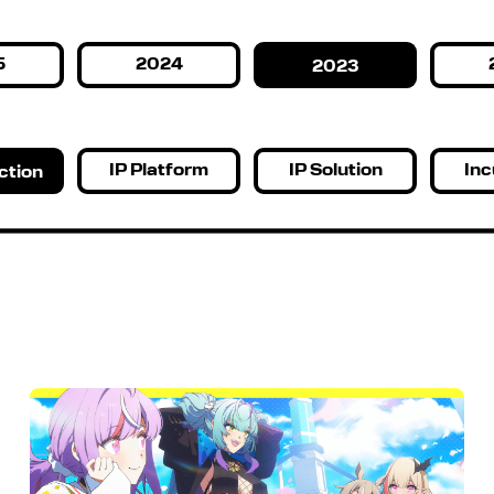
5
2024
2023
IP Platform
IP Solution
Inc
ction