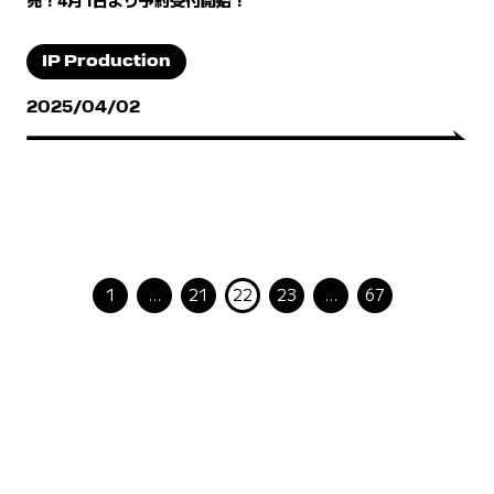
IP Production
2025/04/02
1
…
21
22
23
…
67