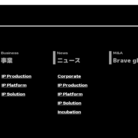
Business
News
M&A
事業
ニュース
Brave g
IP Production
Corporate
IP Platform
IP Production
IP Solution
IP Platform
IP Solution
Incubation