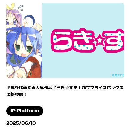
平成を代表する人気作品『らき☆すた』がサプライズボックス
に新登場！
IP Platform
2025/06/10