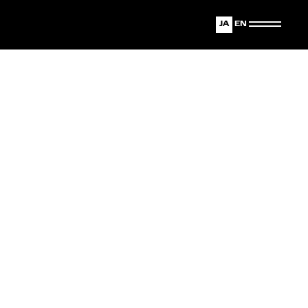
Japanese
English