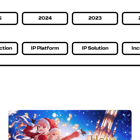
5
2024
2023
ction
IP Platform
IP Solution
Inc