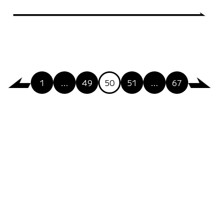
1
…
49
50
51
…
67