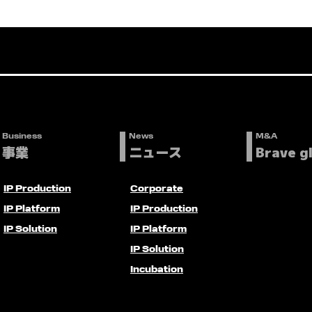
Business
News
M&A
事業
ニュース
Brave g
IP Production
Corporate
IP Platform
IP Production
IP Solution
IP Platform
IP Solution
Incubation