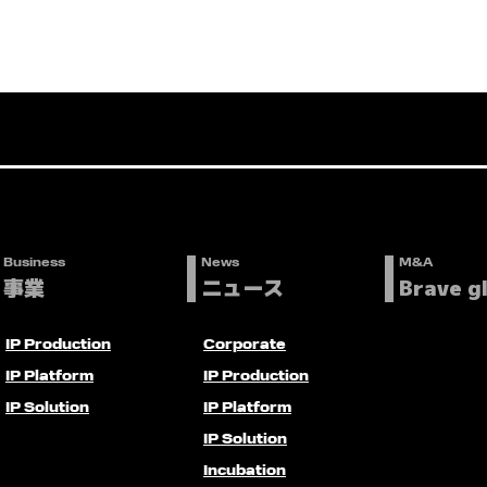
Business
News
M&A
事業
ニュース
Brave g
IP Production
Corporate
IP Platform
IP Production
IP Solution
IP Platform
IP Solution
Incubation