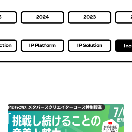
5
2024
2023
ction
IP Platform
IP Solution
Inc